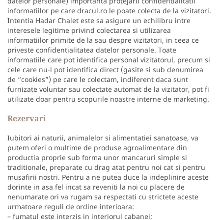
datelor personale) importanta protejarii confidentialitatii
informatiilor pe care dracul.ro le poate colecta de la vizitatori.
Intentia Hadar Chalet este sa asigure un echilibru intre
interesele legitime privind colectarea si utilizarea
informatiilor primite de la sau despre vizitatori, in ceea ce
priveste confidentialitatea datelor personale. Toate
informatiile care pot identifica personal vizitatorul, precum si
cele care nu-l pot identifica direct (gasite si sub denumirea
de “cookies”) pe care le colectam, indiferent daca sunt
furnizate voluntar sau colectate automat de la vizitator, pot fi
utilizate doar pentru scopurile noastre interne de marketing.
Rezervari
Iubitori ai naturii, animalelor si alimentatiei sanatoase, va
putem oferi o multime de produse agroalimentare din
productia proprie sub forma unor mancaruri simple si
traditionale, preparate cu drag atat pentru noi cat si pentru
musafirii nostri. Pentru a ne putea duce la indeplinire aceste
dorinte in asa fel incat sa reveniti la noi cu placere de
nenumarate ori va rugam sa respectati cu strictete aceste
urmatoare reguli de ordine interioara:
– fumatul este interzis in interiorul cabanei;