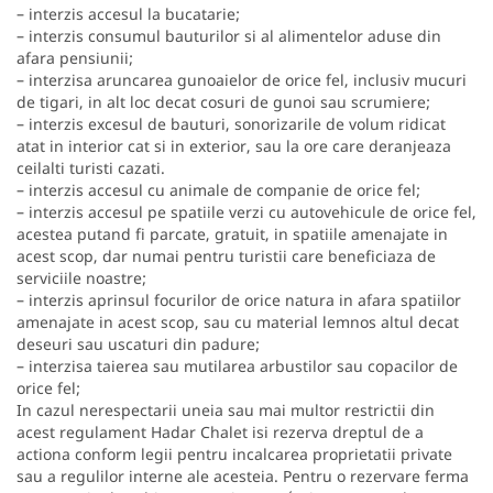
– interzis accesul la bucatarie;
– interzis consumul bauturilor si al alimentelor aduse din
afara pensiunii;
– interzisa aruncarea gunoaielor de orice fel, inclusiv mucuri
de tigari, in alt loc decat cosuri de gunoi sau scrumiere;
– interzis excesul de bauturi, sonorizarile de volum ridicat
atat in interior cat si in exterior, sau la ore care deranjeaza
ceilalti turisti cazati.
– interzis accesul cu animale de companie de orice fel;
– interzis accesul pe spatiile verzi cu autovehicule de orice fel,
acestea putand fi parcate, gratuit, in spatiile amenajate in
acest scop, dar numai pentru turistii care beneficiaza de
serviciile noastre;
– interzis aprinsul focurilor de orice natura in afara spatiilor
amenajate in acest scop, sau cu material lemnos altul decat
deseuri sau uscaturi din padure;
– interzisa taierea sau mutilarea arbustilor sau copacilor de
orice fel;
In cazul nerespectarii uneia sau mai multor restrictii din
acest regulament Hadar Chalet isi rezerva dreptul de a
actiona conform legii pentru incalcarea proprietatii private
sau a regulilor interne ale acesteia. Pentru o rezervare ferma