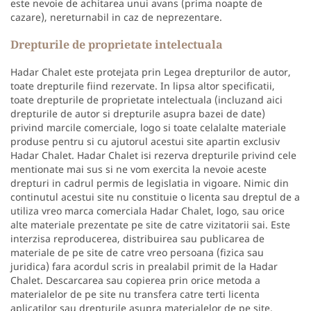
este nevoie de achitarea unui avans (prima noapte de
cazare), nereturnabil in caz de neprezentare.
Drepturile de proprietate intelectuala
Hadar Chalet este protejata prin Legea drepturilor de autor,
toate drepturile fiind rezervate. In lipsa altor specificatii,
toate drepturile de proprietate intelectuala (incluzand aici
drepturile de autor si drepturile asupra bazei de date)
privind marcile comerciale, logo si toate celalalte materiale
produse pentru si cu ajutorul acestui site apartin exclusiv
Hadar Chalet. Hadar Chalet isi rezerva drepturile privind cele
mentionate mai sus si ne vom exercita la nevoie aceste
drepturi in cadrul permis de legislatia in vigoare. Nimic din
continutul acestui site nu constituie o licenta sau dreptul de a
utiliza vreo marca comerciala Hadar Chalet, logo, sau orice
alte materiale prezentate pe site de catre vizitatorii sai. Este
interzisa reproducerea, distribuirea sau publicarea de
materiale de pe site de catre vreo persoana (fizica sau
juridica) fara acordul scris in prealabil primit de la Hadar
Chalet. Descarcarea sau copierea prin orice metoda a
materialelor de pe site nu transfera catre terti licenta
aplicatilor sau drepturile asupra materialelor de pe site,