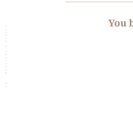
You b
THE BARN - WEDDINGS & EVENTS