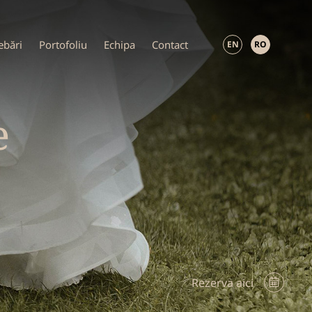
ebări
Portofoliu
Echipa
Contact
EN
RO
e
Rezerva aici